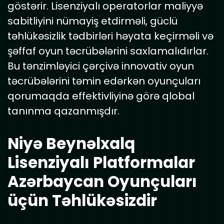
göstərir. Lisenziyalı operatorlar maliyyə
sabitliyini nümayiş etdirməli, güclü
təhlükəsizlik tədbirləri həyata keçirməli və
şəffaf oyun təcrübələrini saxlamalıdırlar.
Bu tənzimləyici çərçivə innovativ oyun
təcrübələrini təmin edərkən oyunçuları
qorumaqda effektivliyinə görə qlobal
tanınma qazanmışdır.
Niyə Beynəlxalq
Lisenziyalı Platformalar
Azərbaycan Oyunçuları
üçün Təhlükəsizdir