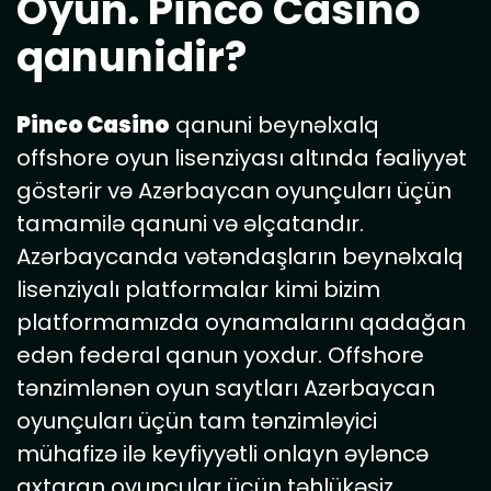
Oyun. Pinco Casino
qanunidir?
Pinco Casino
qanuni beynəlxalq
offshore oyun lisenziyası altında fəaliyyət
göstərir və Azərbaycan oyunçuları üçün
tamamilə qanuni və əlçatandır.
Azərbaycanda vətəndaşların beynəlxalq
lisenziyalı platformalar kimi bizim
platformamızda oynamalarını qadağan
edən federal qanun yoxdur. Offshore
tənzimlənən oyun saytları Azərbaycan
oyunçuları üçün tam tənzimləyici
mühafizə ilə keyfiyyətli onlayn əyləncə
axtaran oyunçular üçün təhlükəsiz,