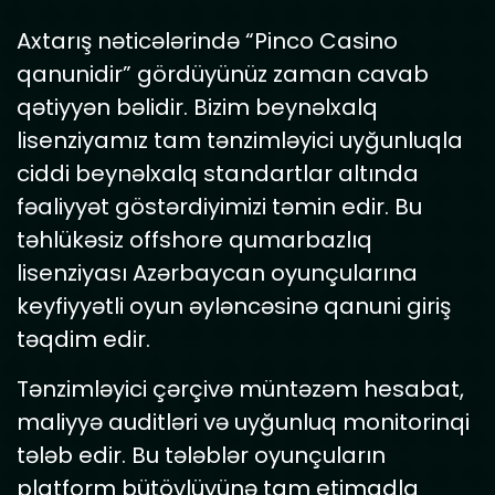
Axtarış nəticələrində “Pinco Casino
qanunidir” gördüyünüz zaman cavab
qətiyyən bəlidir. Bizim beynəlxalq
lisenziyamız tam tənzimləyici uyğunluqla
ciddi beynəlxalq standartlar altında
fəaliyyət göstərdiyimizi təmin edir. Bu
təhlükəsiz offshore qumarbazlıq
lisenziyası Azərbaycan oyunçularına
keyfiyyətli oyun əyləncəsinə qanuni giriş
təqdim edir.
Tənzimləyici çərçivə müntəzəm hesabat,
maliyyə auditləri və uyğunluq monitorinqi
tələb edir. Bu tələblər oyunçuların
platform bütövlüyünə tam etimadla