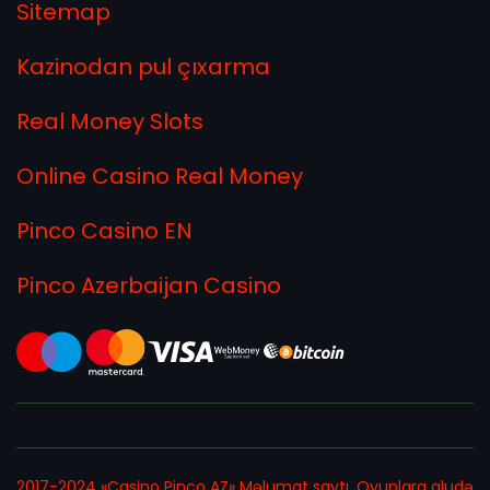
Sitemap
Kazinodan pul çıxarma
Real Money Slots
Online Casino Real Money
Pinco Casino EN
Pinco Azerbaijan Casino
2017-2024 «Casino Pinco AZ» Məlumat saytı. Oyunlara aludə