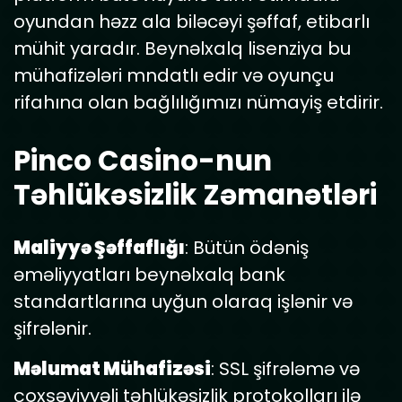
oyundan həzz ala biləcəyi şəffaf, etibarlı
mühit yaradır. Beynəlxalq lisenziya bu
mühafizələri mndatlı edir və oyunçu
rifahına olan bağlılığımızı nümayiş etdirir.
Pinco Casino-nun
Təhlükəsizlik Zəmanətləri
Maliyyə Şəffaflığı
: Bütün ödəniş
əməliyyatları beynəlxalq bank
standartlarına uyğun olaraq işlənir və
şifrələnir.
Məlumat Mühafizəsi
: SSL şifrələmə və
çoxsəviyyəli təhlükəsizlik protokolları ilə