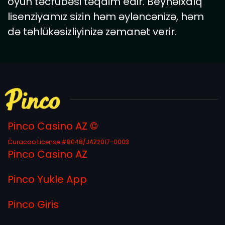
oyun təcrübəsi təqdim edir. Beynəlxalq
lisenziyamız sizin həm əyləncənizə, həm
də təhlükəsizliyinizə zəmanət verir.
Pinco Casino AZ ©
Curacao License #8048/JAZ2017-0003
Pinco Casino AZ
Pinco Yukle App
Pinco Giris