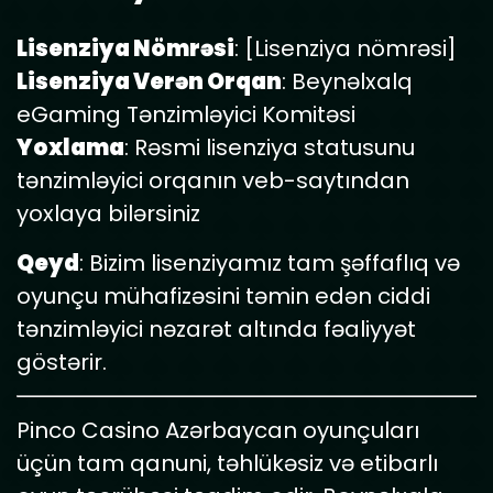
Lisenziya Nömrəsi
: [Lisenziya nömrəsi]
Lisenziya Verən Orqan
: Beynəlxalq
eGaming Tənzimləyici Komitəsi
Yoxlama
: Rəsmi lisenziya statusunu
tənzimləyici orqanın veb-saytından
yoxlaya bilərsiniz
Qeyd
: Bizim lisenziyamız tam şəffaflıq və
oyunçu mühafizəsini təmin edən ciddi
tənzimləyici nəzarət altında fəaliyyət
göstərir.
Pinco Casino Azərbaycan oyunçuları
üçün tam qanuni, təhlükəsiz və etibarlı