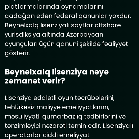
platformalarında oynamalarını
qadağan edən federal qanunlar yoxdur.
Beynəlxalq lisenziyalı saytlar offshore
yurisdiksiya altında Azərbaycan
oyunçuları üçün qanuni şəkildə fəaliyyət
göstərir.
Beynəlxalq lisenziya nəyə
zəmanət verir?
Lisenziya ədalətli oyun təcrübələrini,
təhlükəsiz maliyyə əməliyyatlarını,
məsuliyyətli qumarbazlıq tədbirlərini və
tənzimləyici nəzarəti təmin edir. Lisenziyalı
operatorlar ciddi əməliyyat