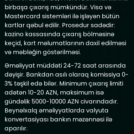
birbaşa çıxarış mümkündür. Visa və
Mastercard sistemləri ilə işləyən bütün
kartlar qəbul edilir. Prosedur sadədir:
kazino kassasında çıxarış bölməsinə
keçid, kart məlumatlarının daxil edilməsi
və məbləğin göstərilməsi.
Əməliyyat müddəti 24-72 saat arasında
dəyişir. Bankdan asılı olaraq komissiya 0-
3% təşkil edə bilər. Minimum çıxarış limiti
adətən 10-20 AZN, maksimum isə
gündəlik 5000-10000 AZN civarındadır.
Beynəlxalq əməliyyatlarda valyuta
konvertasiyası bankın məzənnəsi ilə
aparılır.