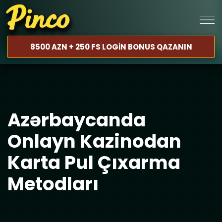
8500 AZN + 250 FS LOGIN BONUS QAZANIN
Azərbaycanda
Onlayn Kazinodan
Karta Pul Çıxarma
Metodları